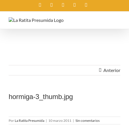
Saltar
Instagram
X
Facebook
Rss
Correo
al
electrónico
contenido
Anterior
hormiga-3_thumb.jpg
Por
La Ratita Presumida
|
10 marzo 2011
|
Sin comentarios