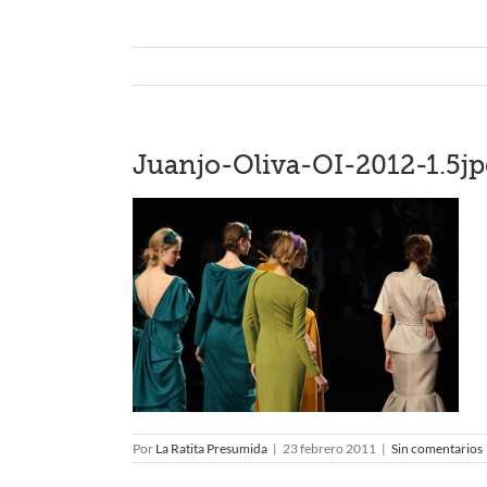
Juanjo-Oliva-OI-2012-1.5jp
Por
La Ratita Presumida
|
23 febrero 2011
|
Sin comentarios