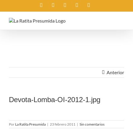
Saltar
Instagram
X
Facebook
Rss
Correo
al
electrónico
contenido
Anterior
Devota-Lomba-OI-2012-1.jpg
Por
La Ratita Presumida
|
23 febrero 2011
|
Sin comentarios