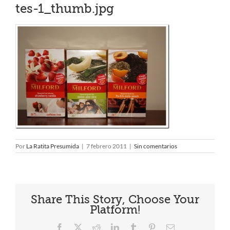
tes-1_thumb.jpg
Por
La Ratita Presumida
|
7 febrero 2011
|
Sin comentarios
Share This Story, Choose Your
Platform!
Facebook
X
Reddit
LinkedIn
Tumblr
Pinterest
Correo