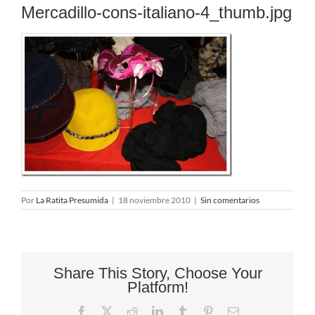
Mercadillo-cons-italiano-4_thumb.jpg
Por
La Ratita Presumida
|
18 noviembre 2010
|
Sin comentarios
Share This Story, Choose Your
Platform!
Facebook
X
Reddit
LinkedIn
Tumblr
Pinterest
Correo