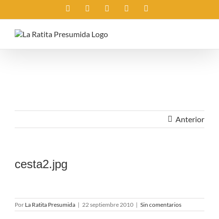
Saltar
Instagram
X
Facebook
Rss
Correo
al
electrónico
contenido
Anterior
cesta2.jpg
Por
La Ratita Presumida
|
22 septiembre 2010
|
Sin comentarios