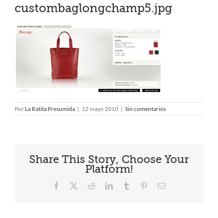
custombaglongchamp5.jpg
Por
La Ratita Presumida
|
12 mayo 2010
|
Sin comentarios
Share This Story, Choose Your
Platform!
Facebook
X
Reddit
LinkedIn
Tumblr
Pinterest
Correo
electrónico