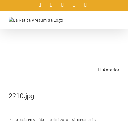
Saltar
Instagram
X
Facebook
Rss
Correo
al
electrónico
contenido
Anterior
2210.jpg
Por
La Ratita Presumida
|
15 abril 2010
|
Sin comentarios