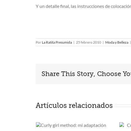
Y un detalle final, las instrucciones de colocación
Por
La Ratita Presumida
|
25 febrero 2010
|
Moda y Belleza
|
Share This Story, Choose Yo
Artículos relacionados
y girl
Cuatro productos