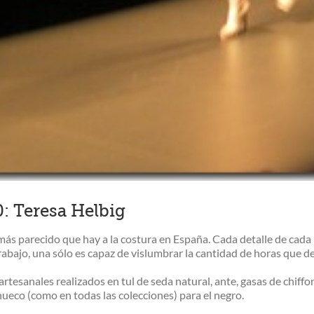
 Teresa Helbig
 más parecido que hay a la costura en España. Cada detalle de cada
abajo, una sólo es capaz de vislumbrar la cantidad de horas que deb
rtesanales realizados en tul de seda natural, ante, gasas de chiffon
hueco (como en todas las colecciones) para el negro.