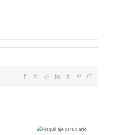
Facebook
X
Reddit
LinkedIn
Tumblr
Pinterest
Correo
electrónico
aquillaje