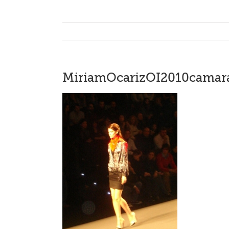
MiriamOcarizOI2010camara