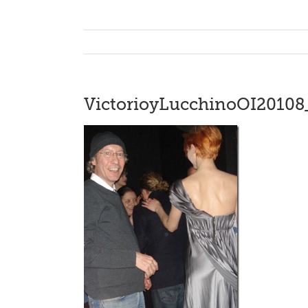
VictorioyLucchinoOI20108