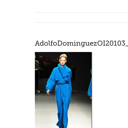
AdolfoDominguezOI20103_