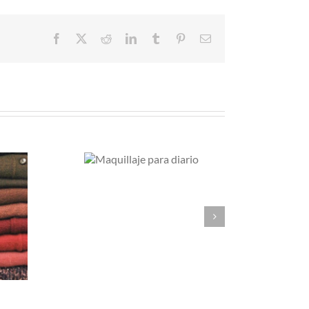
Facebook
X
Reddit
LinkedIn
Tumblr
Pinterest
Correo
electrónico
aquillaje
Soy una mujer
ara diario
de dos piezas