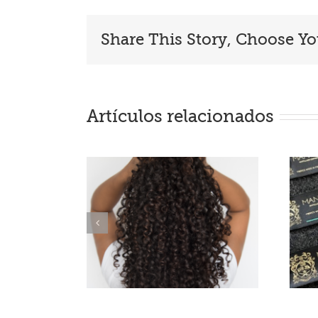
Share This Story, Choose Yo
Artículos relacionados
y girl
Cuatro productos
od: mi
de lujo pero low
tación
cost