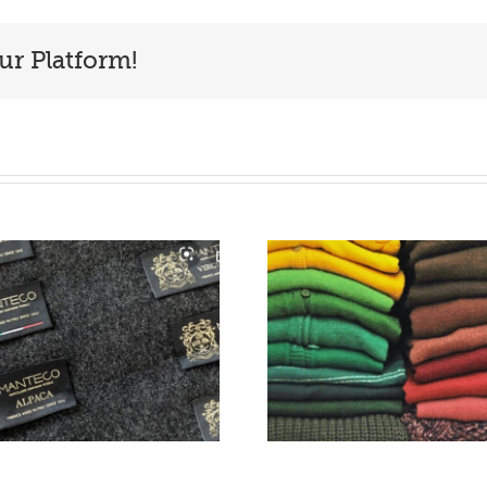
ur Platform!
M
p
Las no rebajas