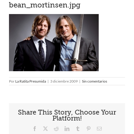
bean_mortinsen.jpg
Por
La Ratita Presumida
|
3 diciembre 2009
|
Sin comentarios
Share This Story, Choose Your
Platform!
Facebook
X
Reddit
LinkedIn
Tumblr
Pinterest
Correo
electrónico