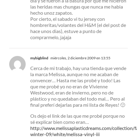
dia y se fueron a la basura por que me hicieron
las heridas mas chungas que nunca me habia
hecho unoz zapatos.
Por cierto, el sabado vi tu jersey con
hombreritas/volantes del H&M (el del post de
hace unos dias), estuve a punto de
comprarmelo, jajaja
mybigblind
miércoles, 2 diciembre 2009 en 13:55
Cerca de mi trabajo, hay una tienda que vende
la marca Melissa, aunque no me acaban de
convencer… Hasta me las probé y todo! Las
que me probé yo no eran de Vivienne
Westwood, eran de invierno, pero no de
plástico y no quedaban del todo mal… Pero al
final preferí dejarlas para mi lista de Reyes! 🙂
Os dejo el link de las que me probé porque no
sé explicar bien como eran…
http://www.melissaplasticdreams.com/collection/fa
winter-09/white/melissa-vinyl-iii