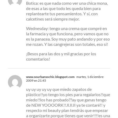
Botica: es que nada como ver una chica mona,
de esas a las que todo les queda bien para
replantearte tus pensamientos. Y sí, con
calcetines será siempre mejor.
Wednesday: tengo una crema que compré en
la farmacia y que funciona, pero vamos que no
es la panacea. Soy muy pato andando y por eso
me rozan. Y las cangrejeras son totales, eso sí!
¡Besos para las dos y mil gracias por los
comentarios!
www.sourbansochic.blogspot.com
martes, 1 diciembre
2009 en 21:45
uy uy uy uy uy que miedo zapatos de
plástico!!yo tengo los pies para regalarlos!!que
miedo!!los has probado??ay que ganas tengo
de NEW YOOOORK!!JIJIJI ya te contaré!! y
respecto mi beauty plan tendrás que empezar
a organizarte porque tienes que venir!!!!es una