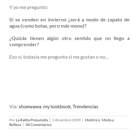
Y yo me pregunto:
Si se venden en invierno ¿será a modo de zapato de
agua (como botas, pero más mono)?
¿Quizás tienen algún otro sentido que no llego a
comprender?
Eso sí, todavía me pregunto si me gustan o no…
Vía:
shoewawa
,
my lookbook
,
Trendencias
Por
La Ratita Presumida
|
1 diciembre 2009
|
Histórico
,
Moda y
Belleza
|
38 Comentarios