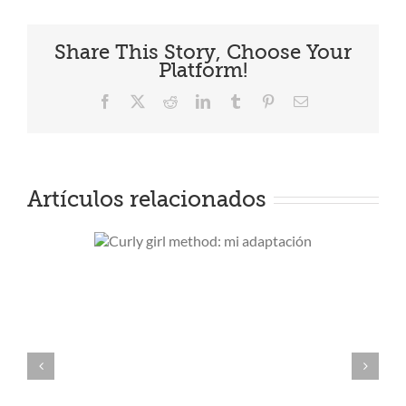
Share This Story, Choose Your
Platform!
Facebook
X
Reddit
LinkedIn
Tumblr
Pinterest
Correo
electrónico
Artículos relacionados
girl
: mi
ción
Cuatro productos de lujo pero
low cost