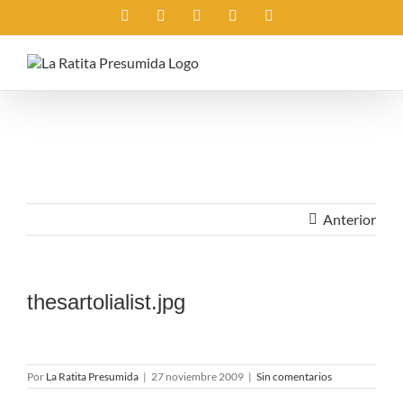
Saltar
Instagram
X
Facebook
Rss
Correo
al
electrónico
contenido
Anterior
thesartolialist.jpg
Por
La Ratita Presumida
|
27 noviembre 2009
|
Sin comentarios