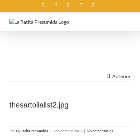
Saltar
Instagram
X
Facebook
Rss
Correo
al
electrónico
contenido
Anterior
thesartolialist2.jpg
Por
La Ratita Presumida
|
3 noviembre 2009
|
Sin comentarios