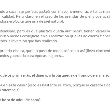
do a sacar sus
perfecto jackets
con mayor o menor acierto. La mayo
 calidad. Pero claro, en el caso de las prendas de piel y cuero, s
zadora
ecológica
que una de piel natural.
ufemismo, pero es que plástico queda aún peor), tienen varias 
luso menos ecológicas en su realización que las de cuero) tienen 
os la inversión que has realizado.
renda clásica, que no pasa de moda así como así (lleva cincuent
 puedes guardarla para épocas mejores…
 ¿qué os prima más, el dinero, o la búsqueda del fondo de armario
a en este caso?
(esto es bastante relativo, porque la cazadora de
a diferencia)
la hora de adquirir ropa?