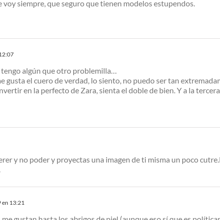
que voy siempre, que seguro que tienen modelos estupendos.
12:07
 tengo algún que otro problemilla…
me gusta el cuero de verdad, lo siento, no puedo ser tan extremada
vertir en la perfecto de Zara, sienta el doble de bien. Y a la terce
erer y no poder y proyectas una imagen de ti misma un poco cutre.
.
 en 13:21
, me gustan hasta los abrigos de piel (aunque eso sí que es política