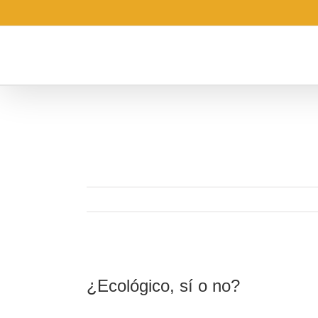
Saltar
al
contenido
Ver
imagen
¿Ecológico, sí o no?
más
grande