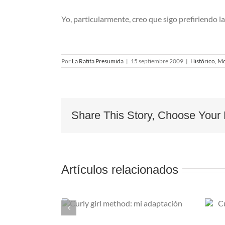
Yo, particularmente, creo que sigo prefiriendo 
Por
La Ratita Presumida
|
15 septiembre 2009
|
Histórico
,
Mo
Share This Story, Choose Your 
Artículos relacionados
rl method:
Cuatro productos de
ptación
lujo pero low cost