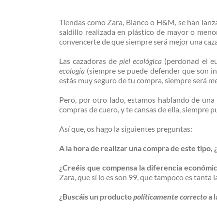
Tiendas como Zara, Blanco o H&M, se han lanza
saldillo realizada en plástico de mayor o menor
convencerte de que siempre será mejor una ca
Las cazadoras de
piel ecológica
(perdonad el e
ecología
(siempre se puede defender que son inc
estás muy seguro de tu compra, siempre será men
Pero, por otro lado, estamos hablando de una p
compras de cuero, y te cansas de ella, siempre
Así que, os hago la siguientes preguntas:
A la hora de realizar una compra de este tipo,
¿Creéis que compensa la diferencia económic
Zara, que sí lo es son 99, que tampoco es tanta l
¿Buscáis un producto
políticamente correcto
a 