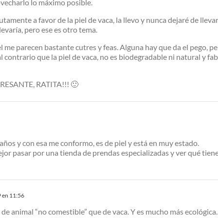
vecharlo lo máximo posible.
tamente a favor de la piel de vaca, la llevo y nunca dejaré de lleva
evaría, pero ese es otro tema.
el me parecen bastante cutres y feas. Alguna hay que da el pego, p
 al contrario que la piel de vaca, no es biodegradable ni natural y 
SANTE, RATITA!!! 🙂
años y con esa me conformo, es de piel y está en muy estado.
ejor pasar por una tienda de prendas especializadas y ver qué tien
 en 11:56
el de animal “no comestible” que de vaca. Y es mucho más ecológic