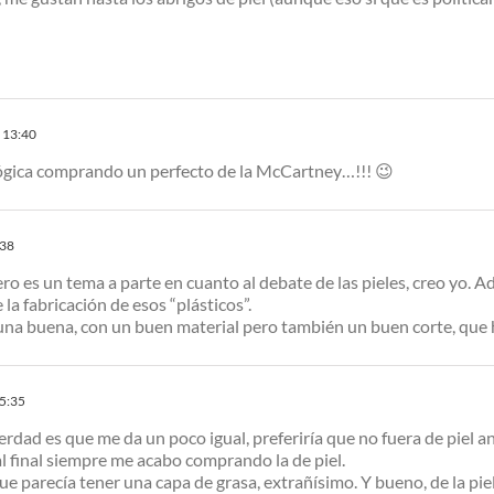
 13:40
lógica comprando un perfecto de la McCartney…!!! 😉
:38
ro es un tema a parte en cuanto al debate de las pieles, creo yo.
a fabricación de esos “plásticos”.
 una buena, con un buen material pero también un buen corte, que
15:35
erdad es que me da un poco igual, preferiría que no fuera de piel 
al final siempre me acabo comprando la de piel.
 parecía tener una capa de grasa, extrañísimo. Y bueno, de la piel