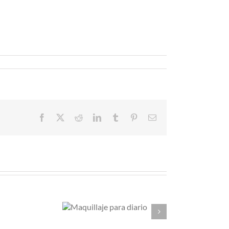
Facebook
X
Reddit
LinkedIn
Tumblr
Pinterest
Correo
electrónico
aquillaje
Soy una mujer
ara diario
de dos piezas