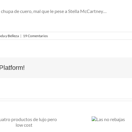
la chupa de cuero, mal que le pese a Stella McCartney…
da y Belleza
|
19 Comentarios
Platform!
M
Las no
p