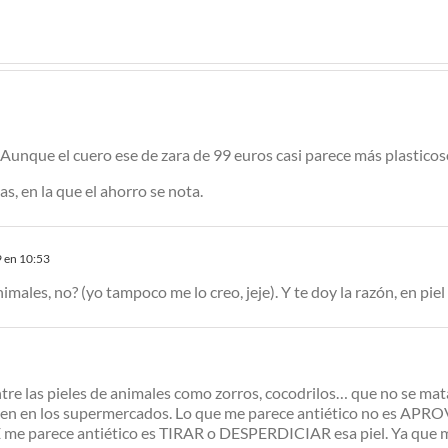
rebajas
 Aunque el cuero ese de zara de 99 euros casi parece más plasticoso
las, en la que el ahorro se nota.
 en 10:53
imales, no? (yo tampoco me lo creo, jeje). Y te doy la razón, en pie
tre las pieles de animales como zorros, cocodrilos… que no se mat
nden en los supermercados. Lo que me parece antiético no es APR
me parece antiético es TIRAR o DESPERDICIAR esa piel. Ya que m