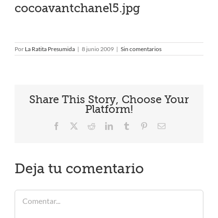
cocoavantchanel5.jpg
Por
La Ratita Presumida
|
8 junio 2009
|
Sin comentarios
Share This Story, Choose Your
Platform!
Facebook
X
Reddit
LinkedIn
Tumblr
Pinterest
Correo
electrónico
Deja tu comentario
Comentar