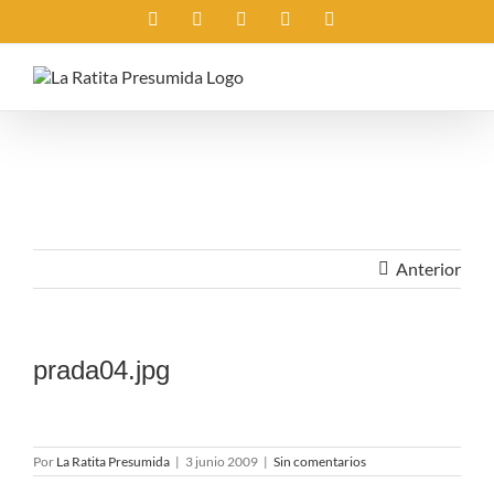
Saltar
Instagram
X
Facebook
Rss
Correo
al
electrónico
contenido
Anterior
prada04.jpg
Por
La Ratita Presumida
|
3 junio 2009
|
Sin comentarios