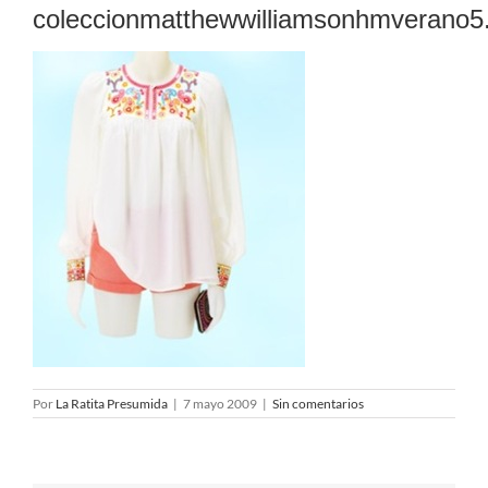
coleccionmatthewwilliamsonhmverano5.
Por
La Ratita Presumida
|
7 mayo 2009
|
Sin comentarios