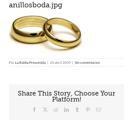
anillosboda.jpg
Por
La Ratita Presumida
|
24 abril 2009
|
Sin comentarios
Share This Story, Choose Your
Platform!
Facebook
X
Reddit
LinkedIn
Tumblr
Pinterest
Correo
electrónico