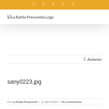
Saltar
Instagram
X
Facebook
Rss
Correo
al
electrónico
contenido
Anterior
sany0223.jpg
Por
La Ratita Presumida
|
13 abril 2009
|
Sin comentarios