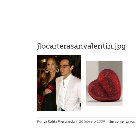
jlocarterasanvalentin.jpg
Por
La Ratita Presumida
|
26 febrero 2009
|
Sin comentarios