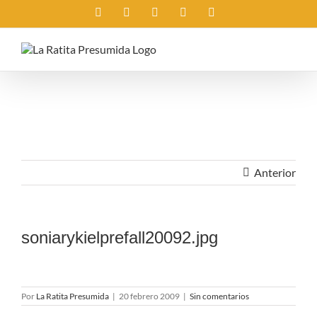
Saltar
Instagram
X
Facebook
Rss
Correo
al
electrónico
contenido
Anterior
soniarykielprefall20092.jpg
Por
La Ratita Presumida
|
20 febrero 2009
|
Sin comentarios