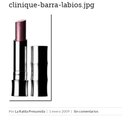
clinique-barra-labios.jpg
Por
La Ratita Presumida
|
1 enero 2009
|
Sin comentarios