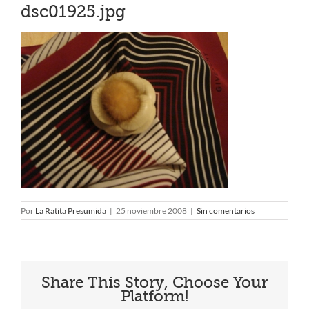
dsc01925.jpg
Por
La Ratita Presumida
|
25 noviembre 2008
|
Sin comentarios
Share This Story, Choose Your
Platform!