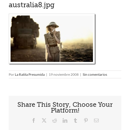
australia8.jpg
Por
La Ratita Presumida
|
19 noviembre 2008
|
Sin comentarios
Share This Story, Choose Your
Platform!
Facebook
X
Reddit
LinkedIn
Tumblr
Pinterest
Correo
electrónico