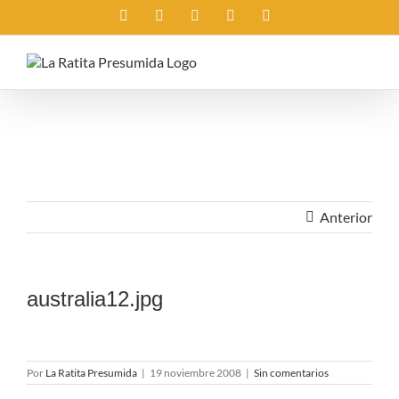
Saltar
Instagram
X
Facebook
Rss
Correo
al
electrónico
contenido
Anterior
australia12.jpg
Por
La Ratita Presumida
|
19 noviembre 2008
|
Sin comentarios