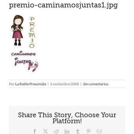
premio-caminamosjuntas1.jpg
Por
La Ratita Presumida
|
6 noviembre 2008
|
Sin comentarios
Share This Story, Choose Your
Platform!
Facebook
X
Reddit
LinkedIn
Tumblr
Pinterest
Correo