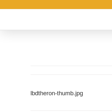
Saltar
al
contenido
lbdtheron-thumb.jpg