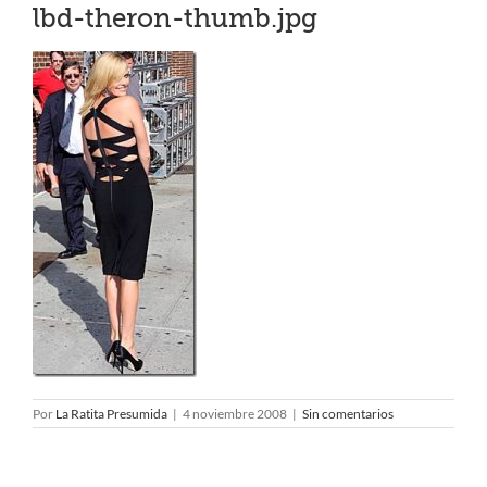
lbd-theron-thumb.jpg
Por
La Ratita Presumida
|
4 noviembre 2008
|
Sin comentarios