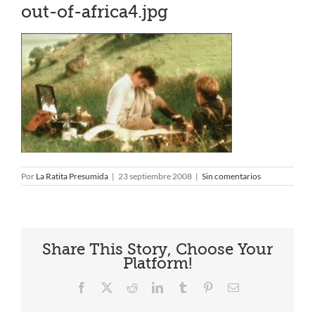
out-of-africa4.jpg
Por
La Ratita Presumida
|
23 septiembre 2008
|
Sin comentarios
Share This Story, Choose Your
Platform!
Facebook
X
Reddit
LinkedIn
Tumblr
Pinterest
Correo
electrónico