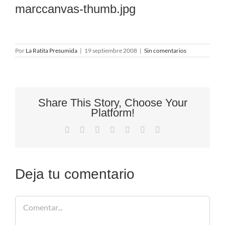
marccanvas-thumb.jpg
Por
La Ratita Presumida
|
19 septiembre 2008
|
Sin comentarios
Share This Story, Choose Your
Platform!
Facebook
X
Reddit
LinkedIn
Tumblr
Pinterest
Correo
electrónico
Deja tu comentario
Comentar