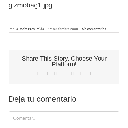
gizmobag1.jpg
Por
La Ratita Presumida
|
19 septiembre 2008
|
Sin comentarios
Share This Story, Choose Your
Platform!
Facebook
X
Reddit
LinkedIn
Tumblr
Pinterest
Correo
electrónico
Deja tu comentario
Comentar