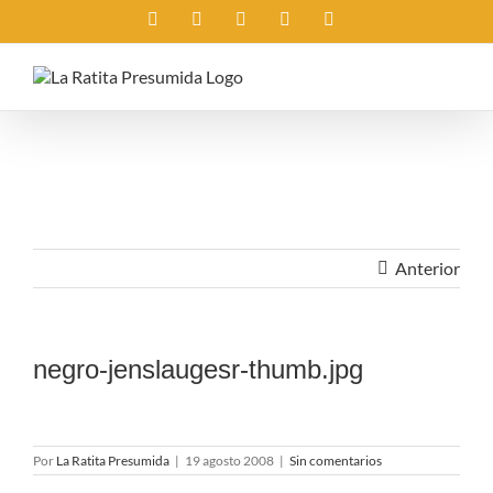
Saltar
Instagram
X
Facebook
Rss
Correo
al
electrónico
contenido
Anterior
negro-jenslaugesr-thumb.jpg
Por
La Ratita Presumida
|
19 agosto 2008
|
Sin comentarios