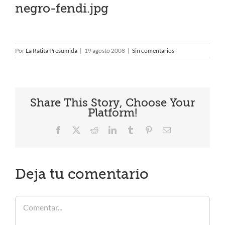
negro-fendi.jpg
Por
La Ratita Presumida
|
19 agosto 2008
|
Sin comentarios
Share This Story, Choose Your
Platform!
Facebook
X
Reddit
LinkedIn
Tumblr
Pinterest
Correo
electrónico
Deja tu comentario
Comentar