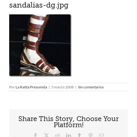
sandalias-dg.jpg
Por
La Ratita Presumida
|
5 marzo 2008
|
Sin comentarios
Share This Story, Choose Your
Platform!
Facebook
X
Reddit
LinkedIn
Tumblr
Pinterest
Correo