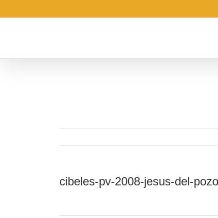
Saltar
al
contenido
cibeles-pv-2008-jesus-del-pozo