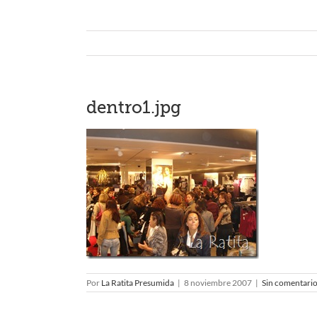
dentro1.jpg
Por
La Ratita Presumida
|
8 noviembre 2007
|
Sin comentari