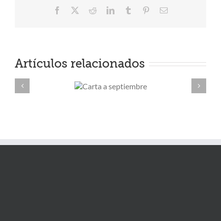
Facebook
X
Reddit
LinkedIn
Tumblr
Pinterest
Correo
electrónico
Artículos relacionados
Carta a
Sho
septiembre
ver e