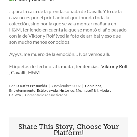
…para la caza de la prenda soñada de Cavalli. Y lo de la
caza no es por el print animal que inunda toda la
colección, sino por la que se va a montar mañana en
H&M, teniendo en cuenta la que se montó el año pasado
con la de Viktor y Rolf (ved la foto de arriba) y eso que
son mucho menos conocidos.
Ayyys, me muero de la emoción… Nos vemos allí.
Etiquetas de Technorati:
moda
,
tendencias
,
Viktor y Rolf
,
Cavalli
,
H&M
Por
La Ratita Presumida
|
7 noviembre 2007
|
Con niños
,
Entretenimiento
,
Estilo de vida
,
Histórico
,
Me, myself & I
,
Moda y
en
Belleza
|
Comentarios desactivados
Ya
queda
menos….
Share This Story, Choose Your
Platform!