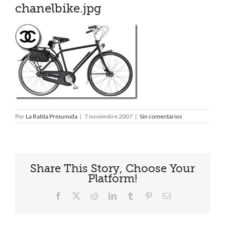
chanelbike.jpg
Por
La Ratita Presumida
|
7 noviembre 2007
|
Sin comentarios
Share This Story, Choose Your
Platform!
Facebook
X
Reddit
LinkedIn
Tumblr
Pinterest
Correo
electrónico