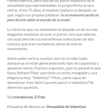
Parece mentira, pero uno de los pocos modistos de la
actualidad que representaban su propia firma se va a
retirar. A los 75 años, el modisto italiano se despide, ya
que, según sus propias palabras
“
es el momento perfecto
para decirle adiós al mundo de la moda
”.
Lo cierto es que, no solamente se despide un de los más
elegantes modistos de pret-a-porter, sino que además,
nos sustraerá de sus maravillosas colecciones de alta
costura, que eran verdaderas obras de arte en
movimiento.
Sobre quién será su sucesor, aún no se sabe nada,
aunque ya se están generando todo tipo de sospechas y
apuestas varias. Puestos a apostar, ¿qué os parecería que
fuera Stefano Pilati, que tiene un estilo innegable y una
elegancia muy “Valentino”? Pero, ¿sería capaz de
abandonar Yves Saint Laurent para ir a Valentino? Se
abren las apuestas.
Vía
trendencias
,
El País
Etiquetas de del.icio.us:
Despedida de Valentino