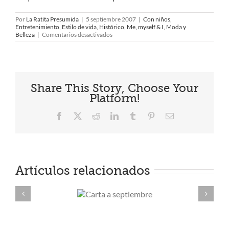
Por
La Ratita Presumida
|
5 septiembre 2007
|
Con niños
,
Entretenimiento
,
Estilo de vida
,
Histórico
,
Me, myself & I
,
Moda y
en
Belleza
|
Comentarios desactivados
Valentino
nos
deja
Share This Story, Choose Your
Platform!
Facebook
X
Reddit
LinkedIn
Tumblr
Pinterest
Correo
electrónico
Artículos relacionados
Carta a
Sho
septiembre
ver e