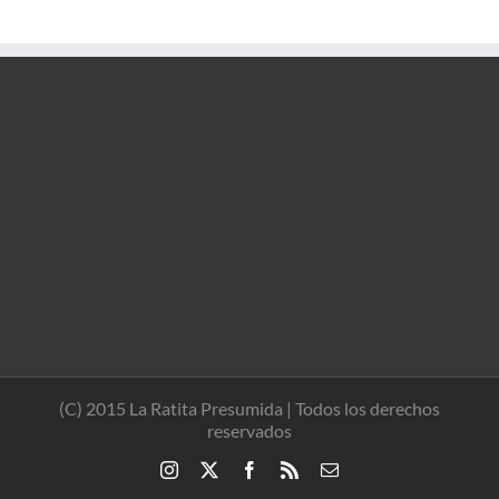
(C) 2015 La Ratita Presumida | Todos los derechos
reservados
Instagram
X
Facebook
Rss
Correo
electrónico