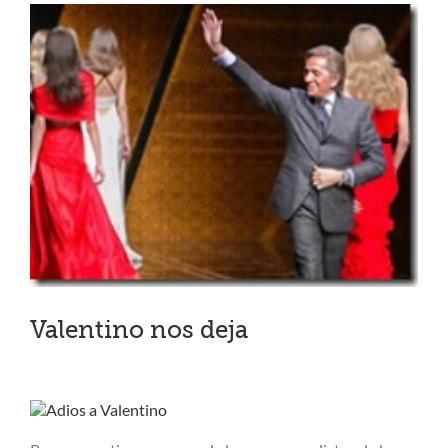
Ver
imagen
más
grande
Valentino nos deja